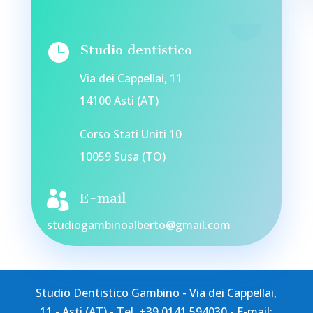

Studio dentistico
Via dei Cappellai, 11
14100 Asti (AT)
Corso Stati Uniti 10
10059 Susa (TO)

E-mail
studiogambinoalberto@gmail.com
Studio Dentistico Gambino - Via dei Cappellai,
11 - Asti (AT) - Tel. +39 0141 594030 - E-mail: